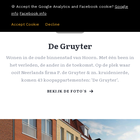
🍪 Accept the Google Analytics and Facebook cookie?
Google
info
Facebook info
Accept Cookie
Decline
NIEUWBOUW
De Gruyter
Wonen in de oude binnenstad van Hoorn. Met één been in
het verleden, de ander in de toekomst. Op de plek waar
ooit Neerlands firma P. de Gruyter & zn. kruidenierde,
komen 43 koopappartementen: ‘De Gruyter’.
BEKIJK DE FOTO'S