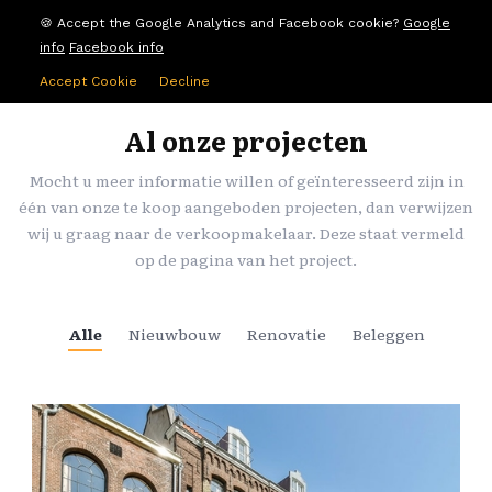
🍪 Accept the Google Analytics and Facebook cookie?
Google
info
Facebook info
Accept Cookie
Decline
ALLE PROJECTEN
Al onze projecten
Mocht u meer informatie willen of geïnteresseerd zijn in
één van onze te koop aangeboden projecten, dan verwijzen
wij u graag naar de verkoopmakelaar. Deze staat vermeld
op de pagina van het project.
Alle
Nieuwbouw
Renovatie
Beleggen