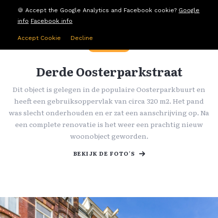
🍪 Accept the Google Analytics and Facebook cookie?
Google
info
Facebook info
Accept Cookie
Decline
RENOVATIE
Derde Oosterparkstraat
Dit object is gelegen in de populaire Oosterparkbuurt en
heeft een gebruiksoppervlak van circa 320 m2. Het pand
was slecht onderhouden en er zat een aanschrijving op. Na
een complete renovatie is het weer een prachtig nieuw
woonobject geworden.
BEKIJK DE FOTO'S