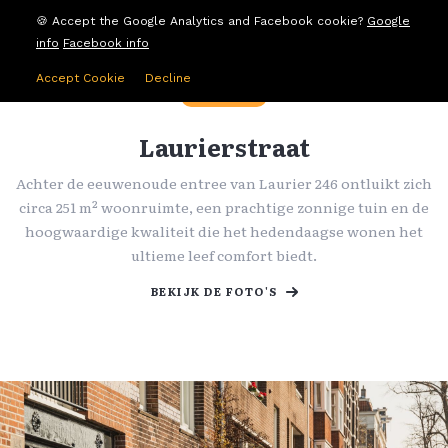
🍪 Accept the Google Analytics and Facebook cookie?
Google
info
Facebook info
Accept Cookie
Decline
RENOVATIE
Laurierstraat
Achter de eeuwenoude entree van Laurier 246 ontluikt zich
circa 251 m² woonruimte, een prachtige zonnige tuin en de
hoogwaardige kwaliteit die het hedendaagse wonen het
ultieme leef comfort biedt.
BEKIJK DE FOTO'S