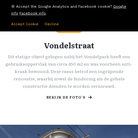
🍪 Accept the Google Analytics and Facebook cookie?
Google
info
Facebook info
Accept Cookie
Decline
RENOVATIE
Vondelstraat
Dit statige object gelegen nabij het Vondelpark heeft een
gebruiksoppervlak van circa 450 m2 en was voorheen anti-
kraak bewoond. Deze casus betrof een ingrijpende
renovatie, waarbij zowel de fundering als de gehele
constructie dienden te worden vernieuwd.
BEKIJK DE FOTO'S