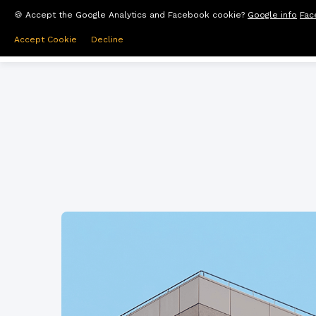
🍪 Accept the Google Analytics and Facebook cookie?
Google info
Fac
wij ontwikkelen vastgoed
Accept Cookie
Decline