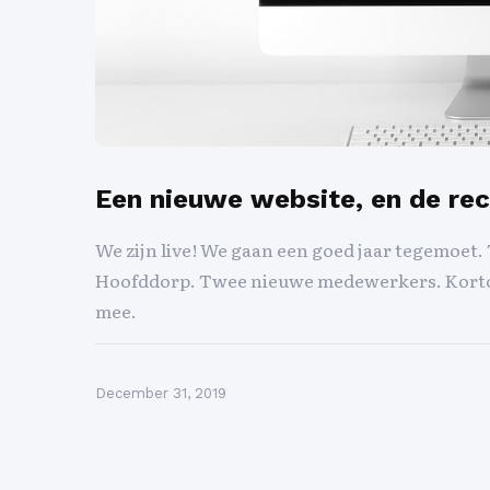
Een nieuwe website, en de re
We zijn live! We gaan een goed jaar tegemoe
Hoofddorp. Twee nieuwe medewerkers. Kortom,
mee.
December 31, 2019